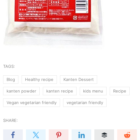
TAGS:
Blog
Healthy recipe
Kanten Dessert
kanten powder
kanten recipe
kids menu
Recipe
Vegan vegetarian friendly
vegetarian friendly
SHARE: