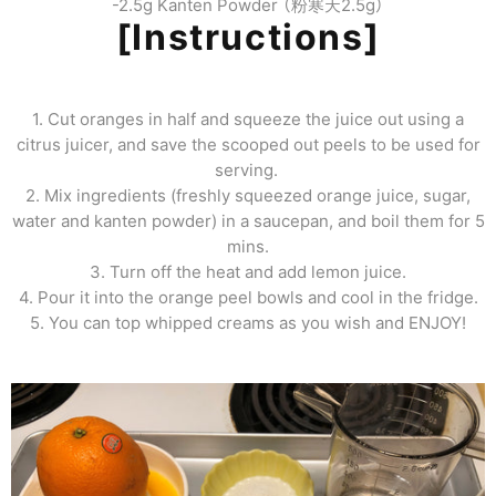
-2.5g Kanten Powder （粉寒天2.5g）
[Instructions]
1.
Cut oranges in half and squeeze the juice out using a
citrus juicer, and save the scooped out peels to be used for
serving.
2.
Mix ingredients (freshly squeezed orange juice, sugar,
water and kanten powder) in a saucepan, and boil them for 5
mins.
3. Turn off the heat and add lemon juice.
4. Pour it into the orange peel bowls and cool in the fridge.
5. You can top whipped creams as you wish and ENJOY!